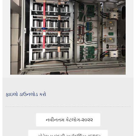
ફાઇલો ડાઉનલોડ કરો
નવીનતમ કેટલોગ-૨૦૨૨