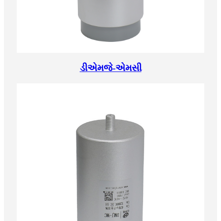
ડીએમજે-એમસી