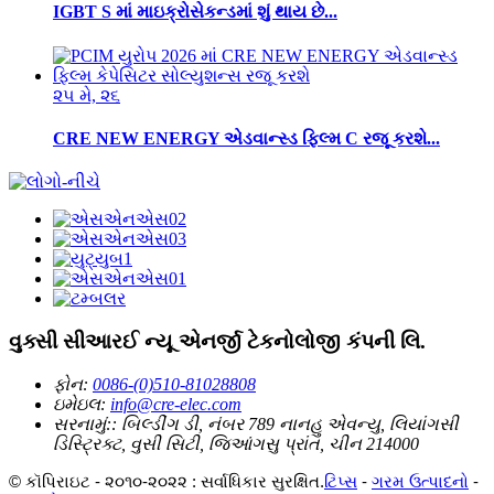
IGBT S માં માઇક્રોસેકન્ડમાં શું થાય છે...
૨૫ મે, ૨૬
CRE NEW ENERGY એડવાન્સ્ડ ફિલ્મ C રજૂ કરશે...
વુક્સી સીઆરઈ ન્યૂ એનર્જી ટેકનોલોજી કંપની લિ.
ફોન:
0086-(0)510-81028808
ઇમેઇલ:
info@cre-elec.com
સરનામું::
બિલ્ડીંગ ડી, નંબર 789 નાનહુ એવન્યુ, લિયાંગસી
ડિસ્ટ્રિક્ટ, વુસી સિટી, જિઆંગસુ પ્રાંત, ચીન 214000
© કૉપિરાઇટ - ૨૦૧૦-૨૦૨૨ : સર્વાધિકાર સુરક્ષિત.
ટિપ્સ
-
ગરમ ઉત્પાદનો
-