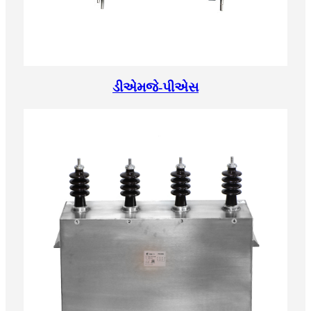
ડીએમજે-પીએસ