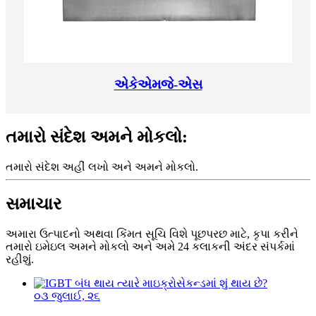
એકેએમજે-એસ
તમારો સંદેશ અમને મોકલો:
તમારો સંદેશ અહીં લખો અને અમને મોકલો.
સમાચાર
અમારા ઉત્પાદનો અથવા કિંમત સૂચિ વિશે પૂછપરછ માટે, કૃપા કરીને
તમારો ઇમેઇલ અમને મોકલો અને અમે 24 કલાકની અંદર સંપર્કમાં
રહીશું.
૦૩ જુલાઈ, ૨૬