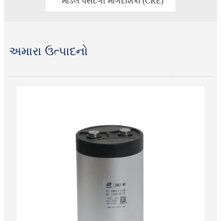
મોડેલ પસંદગી માર્ગદર્શિકા (CRE)
અમારા ઉત્પાદનો