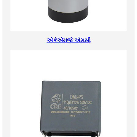
એકેએમજે-એમસી