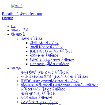
E-mail: info@cre-elec.com
English
ઘર
અમારા વિશે
ઉત્પાદનો
ફિલ્મ કેપેસિટર
ડીસી લિંક કેપેસિટર
એસી ફિલ્ટર કેપેસિટર
IGBT/GTO સ્નબર કેપેસિટર
રેઝોનન્સ કેપેસિટર
ઊર્જા સંગ્રહ / પલ્સ કેપેસિટર
ઇન્ડક્શન હીટિંગ કેપેસિટર
અરજી
પવન ઉર્જા પ્લાન્ટ માટે કેપેસિટર્સ
નવીનીકરણીય ઉર્જા પ્રણાલીઓમાં કેપેસિટર્સ
HVDC પાવર ટ્રાન્સમિશનમાં કેપેસિટર્સ
વેરિયેબલ ફ્રીક્વન્સી ઇન્વર્ટર/પાવર કન્વર્ટર કેપેસિટર
સક્રિય પાવર ફિલ્ટર કેપેસિટર
પાવર સપ્લાય કેપેસિટર્સ
ઓટોમોટિવ કેપેસિટર્સ
રેલ ટ્રેક્શન પાવર સિસ્ટમ