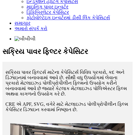
ઇન્ડક્શન હીટિંગ કેપેસિટર્સ
માઇનિંગ પાવર ઇન્વર્ટર
ડિફિબ્રિલેટર કેપેસિટર
ફોટોવોલ્ટેઇક ઇન્વર્ટરમાં ડીસી લિંક કેપેસિટર્સ
સમાચાર
અમારો સંપર્ક કરો
સક્રિય પાવર ફિલ્ટર કેપેસિટર
સક્રિય પાવર ફિલ્ટર્સ માટેના કેપેસિટર્સ વિવિધ પ્રકારો, કદ અને
ડિઝાઇનમાં બનાવવામાં આવે છે. સૌથી વધુ ઉપયોગમાં લેવાતા
પ્રકારો મેટલાઇઝ્ડ પોલીપ્રોપીલીન ફિલ્મનો ઉપયોગ કરીને
બનાવવામાં આવે છે જ્યારે કેટલાક મેટલાઇઝ્ડ પોલિએસ્ટર ફિલ્મ
અથવા કાગળનો ઉપયોગ કરે છે.
CRE એ APF, SVG, વગેરે માટે મેટલાઇઝ્ડ પોલીપ્રોપીલીન ફિલ્મ
કેપેસિટર ડિઝાઇન કરવામાં નિષ્ણાત છે.