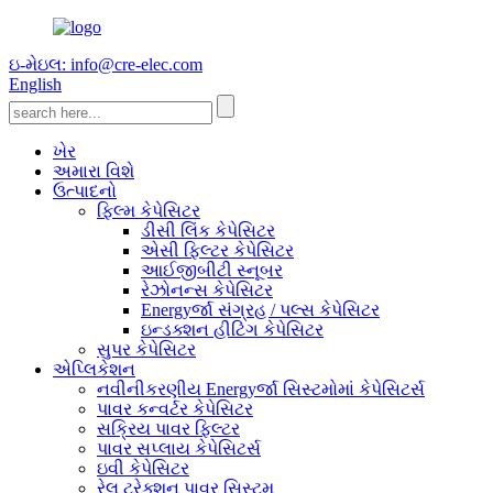
ઇ-મેઇલ: info@cre-elec.com
English
ખેર
અમારા વિશે
ઉત્પાદનો
ફિલ્મ કેપેસિટર
ડીસી લિંક કેપેસિટર
એસી ફિલ્ટર કેપેસિટર
આઈજીબીટી સ્નૂબર
રેઝોનન્સ કેપેસિટર
Energyર્જા સંગ્રહ / પલ્સ કેપેસિટર
ઇન્ડક્શન હીટિંગ કેપેસિટર
સુપર કેપેસિટર
એપ્લિકેશન
નવીનીકરણીય Energyર્જા સિસ્ટમોમાં કેપેસિટર્સ
પાવર કન્વર્ટર કેપેસિટર
સક્રિય પાવર ફિલ્ટર
પાવર સપ્લાય કેપેસિટર્સ
ઇવી કેપેસિટર
રેલ ટ્રેક્શન પાવર સિસ્ટમ