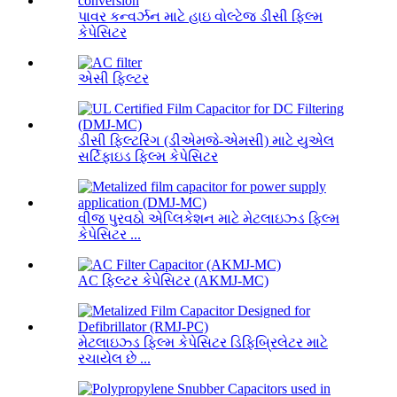
પાવર કન્વર્ઝન માટે હાઇ વોલ્ટેજ ડીસી ફિલ્મ
કેપેસિટર
એસી ફિલ્ટર
ડીસી ફિલ્ટરિંગ (ડીએમજે-એમસી) માટે યુએલ
સર્ટિફાઇડ ફિલ્મ કેપેસિટર
વીજ પુરવઠો એપ્લિકેશન માટે મેટલાઇઝ્ડ ફિલ્મ
કેપેસિટર ...
AC ફિલ્ટર કેપેસિટર (AKMJ-MC)
મેટલાઇઝ્ડ ફિલ્મ કેપેસિટર ડિફિબ્રિલેટર માટે
રચાયેલ છે ...