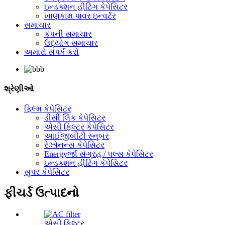
ઇન્ડક્શન હીટિંગ કેપેસિટર
ખાણકામ પાવર ઇન્વર્ટર
સમાચાર
કંપની સમાચાર
ઉદ્યોગ સમાચાર
અમારો સંપર્ક કરો
શ્રેણીઓ
ફિલ્મ કેપેસિટર
ડીસી લિંક કેપેસિટર
એસી ફિલ્ટર કેપેસિટર
આઈજીબીટી સ્નૂબર
રેઝોનન્સ કેપેસિટર
Energyર્જા સંગ્રહ / પલ્સ કેપેસિટર
ઇન્ડક્શન હીટિંગ કેપેસિટર
સુપર કેપેસિટર
ફીચર્ડ ઉત્પાદનો
એસી ફિલ્ટર