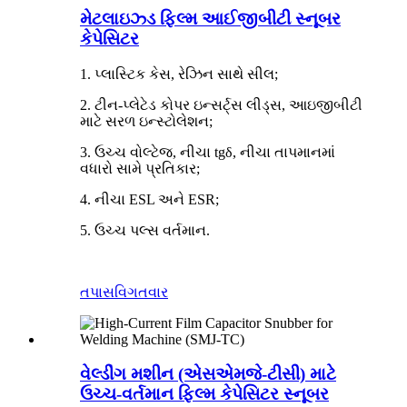
મેટલાઇઝ્ડ ફિલ્મ આઈજીબીટી સ્નૂબર
કેપેસિટર
1. પ્લાસ્ટિક કેસ, રેઝિન સાથે સીલ;
2. ટીન-પ્લેટેડ કોપર ઇન્સર્ટ્સ લીડ્સ, આઇજીબીટી
માટે સરળ ઇન્સ્ટોલેશન;
3. ઉચ્ચ વોલ્ટેજ, નીચા tgδ, નીચા તાપમાનમાં
વધારો સામે પ્રતિકાર;
4. નીચા ESL અને ESR;
5. ઉચ્ચ પલ્સ વર્તમાન.
તપાસ
વિગતવાર
વેલ્ડીંગ મશીન (એસએમજે-ટીસી) માટે
ઉચ્ચ-વર્તમાન ફિલ્મ કેપેસિટર સ્નૂબર