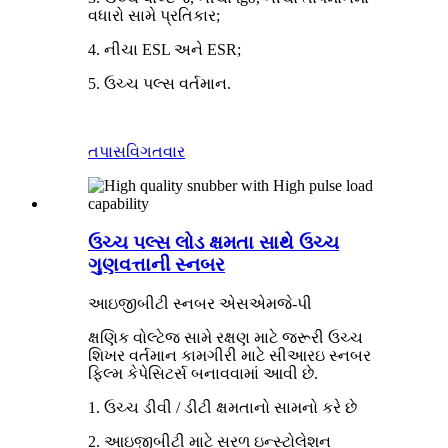
વધારો સામે પ્રતિકાર;
4. નીચા ESL અને ESR;
5. ઉચ્ચ પલ્સ વર્તમાન.
તપાસ
વિગતવાર
ઉચ્ચ પલ્સ લોડ ક્ષમતા સાથે ઉચ્ચ
ગુણવત્તાની સ્નબર
આઇજીબીટી સ્નબર એસએમજે-પી
ક્ષણિક વોલ્ટેજ સામે રક્ષણ માટે જરૂરી ઉચ્ચ
શિખર વર્તમાન કામગીરી માટે સીઆરઇ સ્નબર
ફિલ્મ કેપેસિટર્સ બનાવવામાં આવી છે.
1. ઉચ્ચ ડીવી / ડીટી ક્ષમતાનો સામનો કરે છે
2. આઇજીબીટી માટે સરળ ઇન્સ્ટોલેશન