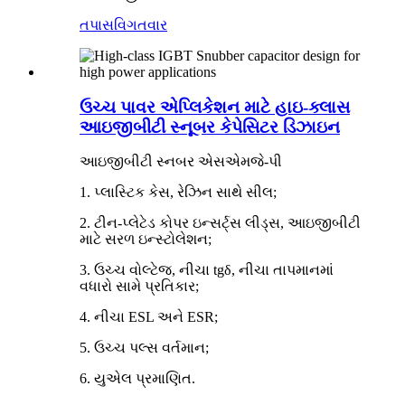
તપાસ
વિગતવાર
ઉચ્ચ પાવર એપ્લિકેશન માટે હાઇ-ક્લાસ
આઇજીબીટી સ્નૂબર કેપેસિટર ડિઝાઇન
આઇજીબીટી સ્નબર એસએમજે-પી
1. પ્લાસ્ટિક કેસ, રેઝિન સાથે સીલ;
2. ટીન-પ્લેટેડ કોપર ઇન્સર્ટ્સ લીડ્સ, આઇજીબીટી
માટે સરળ ઇન્સ્ટોલેશન;
3. ઉચ્ચ વોલ્ટેજ, નીચા tgδ, નીચા તાપમાનમાં
વધારો સામે પ્રતિકાર;
4. નીચા ESL અને ESR;
5. ઉચ્ચ પલ્સ વર્તમાન;
6. યુએલ પ્રમાણિત.