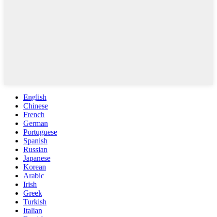
English
Chinese
French
German
Portuguese
Spanish
Russian
Japanese
Korean
Arabic
Irish
Greek
Turkish
Italian