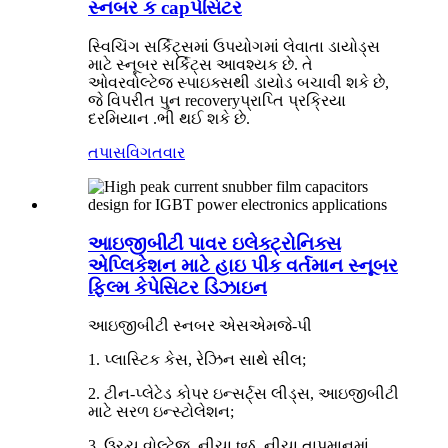
સ્નબર ક capપેસિટર
સ્વિચિંગ સર્કિટ્સમાં ઉપયોગમાં લેવાતા ડાયોડ્સ
માટે સ્નૂબર સર્કિટ્સ આવશ્યક છે. તે
ઓવરવોલ્ટેજ સ્પાઇક્સથી ડાયોડ બચાવી શકે છે,
જે વિપરીત પુન recoveryપ્રાપ્તિ પ્રક્રિયા
દરમિયાન .ભી થઈ શકે છે.
તપાસ
વિગતવાર
આઇજીબીટી પાવર ઇલેક્ટ્રોનિક્સ
એપ્લિકેશન માટે હાઇ પીક વર્તમાન સ્નૂબર
ફિલ્મ કેપેસિટર ડિઝાઇન
આઇજીબીટી સ્નબર એસએમજે-પી
1. પ્લાસ્ટિક કેસ, રેઝિન સાથે સીલ;
2. ટીન-પ્લેટેડ કોપર ઇન્સર્ટ્સ લીડ્સ, આઇજીબીટી
માટે સરળ ઇન્સ્ટોલેશન;
3. ઉચ્ચ વોલ્ટેજ, નીચા tgδ, નીચા તાપમાનમાં