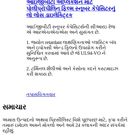
આઇજીબીટી એપ્લિકેશન માટે
પોલીપ્રોપીલિન ફિલ્મ સ્નૂબર કેપેસિટરનું
લો લોસ ડાઇલેક્ટ્રિક
આઈજીબીટી સ્નૂબર કેપેસિટર્સની સીઆરઇ રેંજ
એ આરએચએચએસ અને સુસંગત છે.
1. જ્યોત retardant લાક્ષણિકતાઓ પ્લાસ્ટિક બંધ
અને ઇપોક્સી એન્ડ ફિલનો ઉપયોગ કરીને
સુનિશ્ચિત કરવામાં આવે છે જે UL94-VO ને
અનુરૂપ છે.
2. ટર્મિનલ શૈલીઓ અને કેસોના કદને કસ્ટમાઇઝ
કરી શકાય છે.
તપાસ
વિગતવાર
સમાચાર
અમારા ઉત્પાદનો અથવા પ્રિસીલિસ્ટ વિશે પૂછપરછ માટે, કૃપા કરીને
તમારું ઇમેઇલ અમને મોકલો અને અમે 24 કલાકની અંદર સંપર્કમાં
રહીશું.