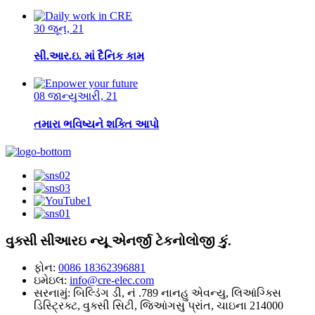
30 જૂન, 21
સી.આર.ઇ. માં દૈનિક કામ
08 જાન્યુઆરી, 21
તમારા ભવિષ્યને શક્તિ આપો
વુક્સી સીઆરઇ ન્યૂ એનર્જી ટેકનોલોજી કું.
ફોન:
0086 18362396881
ઇમેઇલ:
info@cre-elec.com
સરનામું:
બિલ્ડિંગ ડી, નં .789 નાનહુ એવન્યુ, લિઆંગ્ક્સિ
ડિસ્ટ્રિક્ટ, વુક્સી સિટી, જિઆંગસુ પ્રાંત, ચાઇના 214000