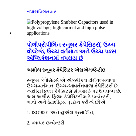
તપાસ
વિગતવાર
પોલીપ્રોપીલિન સ્નૂબર કેપેસિટર્સ, ઉચ્ચ
વોલ્ટેજ, ઉચ્ચ વર્તમાન અને ઉચ્ચ પલ્સ
એપ્લિકેશનમાં વપરાય છે
અક્ષીય સ્નૂબર કેપેસિટર એસએમજે-ટીઇ
સ્નૂબર કેપેસિટર્સ એ એક્સીકલ ટર્મિનલ્સવાળા
ઉચ્ચ-વર્તમાન, ઉચ્ચ-આવર્તનવાળા કેપેસિટર્સ છે.
અક્ષીય ફિલ્મ કેપેસિટર્સ સીઆરઈ પર ઉપલબ્ધ છે.
અમે અક્ષીય ફિલ્મ કેપેસિટર્સ માટે ઇન્વેન્ટરી,
ભાવો અને ડેટાશીટ્સ પ્રદાન કરીએ છીએ.
1. ISO9001 અને યુએલ પ્રમાણિત;
2. વ્યાપક ઇન્વેન્ટરી;