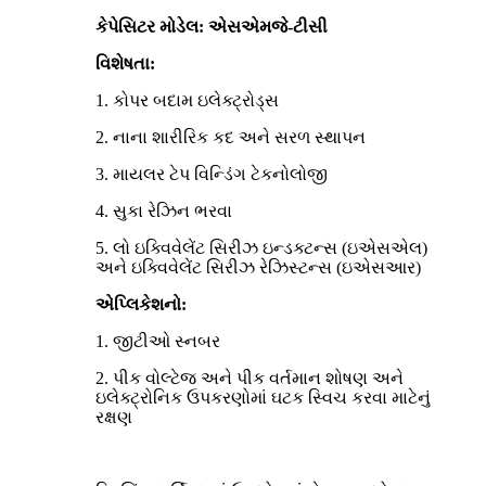
કેપેસિટર મોડેલ: એસએમજે-ટીસી
વિશેષતા:
1. કોપર બદામ ઇલેક્ટ્રોડ્સ
2. નાના શારીરિક કદ અને સરળ સ્થાપન
3. માયલર ટેપ વિન્ડિંગ ટેકનોલોજી
4. સુકા રેઝિન ભરવા
5. લો ઇક્વિવેલેંટ સિરીઝ ઇન્ડક્ટન્સ (ઇએસએલ)
અને ઇક્વિવેલેંટ સિરીઝ રેઝિસ્ટન્સ (ઇએસઆર)
એપ્લિકેશનો:
1. જીટીઓ સ્નબર
2. પીક વોલ્ટેજ અને પીક વર્તમાન શોષણ અને
ઇલેક્ટ્રોનિક ઉપકરણોમાં ઘટક સ્વિચ કરવા માટેનું
રક્ષણ