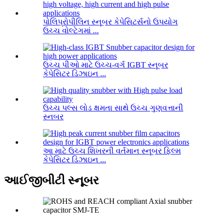
પોલિપ્રોપીલિન સ્નૂબર કેપેસિટર્સનો ઉપયોગ
ઉચ્ચ વોલ્ટેગમાં ...
ઉચ્ચ પીઓ માટે ઉચ્ચ-વર્ગ IGBT સ્નૂબર
કેપેસિટર ડિઝાઇન ...
ઉચ્ચ પલ્સ લોડ ક્ષમતા સાથે ઉચ્ચ ગુણવત્તાની
સ્નબર
આ માટે ઉચ્ચ શિખરની વર્તમાન સ્નૂબર ફિલ્મ
કેપેસિટર ડિઝાઇન ...
આઈજીબીટી સ્નૂબર