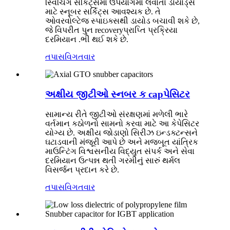
સ્વિચિંગ સર્કિટ્સમાં ઉપયોગમાં લેવાતા ડાયોડ્સ
માટે સ્નૂબર સર્કિટ્સ આવશ્યક છે. તે
ઓવરવોલ્ટેજ સ્પાઇક્સથી ડાયોડ બચાવી શકે છે,
જે વિપરીત પુન recoveryપ્રાપ્તિ પ્રક્રિયા
દરમિયાન .ભી થઈ શકે છે.
તપાસ
વિગતવાર
અક્ષીય જીટીઓ સ્નબર ક capપેસિટર
સામાન્ય રીતે જીટીઓ સંરક્ષણમાં મળેલી ભારે
વર્તમાન કઠોળનો સામનો કરવા માટે આ કેપેસિટર
યોગ્ય છે. અક્ષીય જોડાણો સિરીઝ ઇન્ડક્ટન્સને
ઘટાડવાની મંજૂરી આપે છે અને મજબૂત યાંત્રિક
માઉન્ટિંગ વિશ્વસનીય વિદ્યુત સંપર્ક અને સેવા
દરમિયાન ઉત્પન્ન થતી ગરમીનું સારું થર્મલ
વિસર્જન પ્રદાન કરે છે.
તપાસ
વિગતવાર