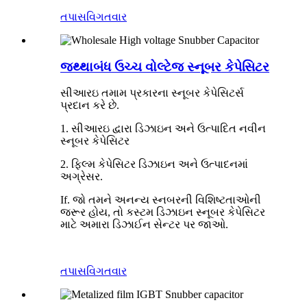
તપાસ
વિગતવાર
જથ્થાબંધ ઉચ્ચ વોલ્ટેજ સ્નૂબર કેપેસિટર
સીઆરઇ તમામ પ્રકારના સ્નૂબર કેપેસિટર્સ
પ્રદાન કરે છે.
1. સીઆરઇ દ્વારા ડિઝાઇન અને ઉત્પાદિત નવીન
સ્નૂબર કેપેસિટર
2. ફિલ્મ કેપેસિટર ડિઝાઇન અને ઉત્પાદનમાં
અગ્રેસર.
If. જો તમને અનન્ય સ્નબરની વિશિષ્ટતાઓની
જરૂર હોય, તો કસ્ટમ ડિઝાઇન સ્નૂબર કેપેસિટર
માટે અમારા ડિઝાઈન સેન્ટર પર જાઓ.
તપાસ
વિગતવાર