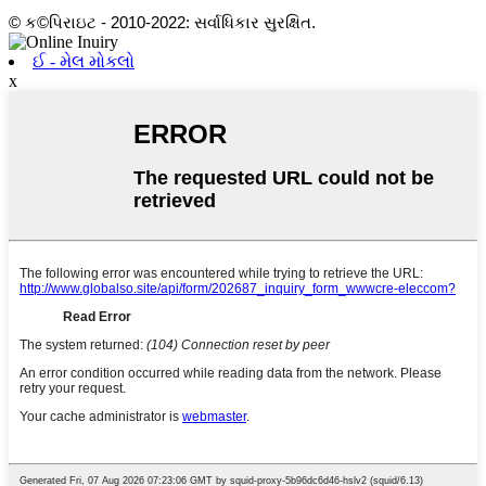
© ક©પિરાઇટ - 2010-2022: સર્વાધિકાર સુરક્ષિત.
ઈ - મેલ મોકલો
x