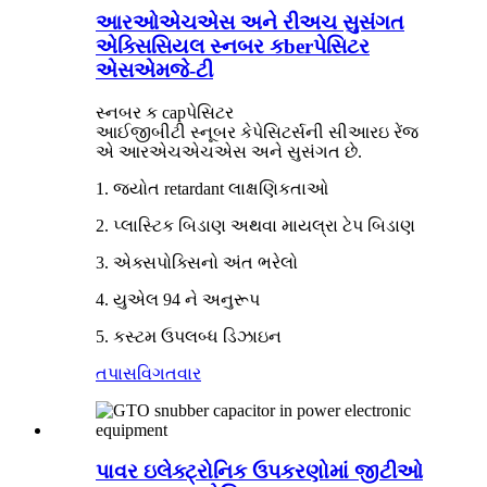
આરઓએચએસ અને રીઅચ સુસંગત
એક્સિસિયલ સ્નબર કberપેસિટર
એસએમજે-ટી
સ્નબર ક capપેસિટર
આઈજીબીટી સ્નૂબર કેપેસિટર્સની સીઆરઇ રેંજ
એ આરએચએચએસ અને સુસંગત છે.
1. જ્યોત retardant લાક્ષણિકતાઓ
2. પ્લાસ્ટિક બિડાણ અથવા માયલ્રા ટેપ બિડાણ
3. એક્સપોક્સિનો અંત ભરેલો
4. યુએલ 94 ને અનુરૂપ
5. કસ્ટમ ઉપલબ્ધ ડિઝાઇન
તપાસ
વિગતવાર
પાવર ઇલેક્ટ્રોનિક ઉપકરણોમાં જીટીઓ